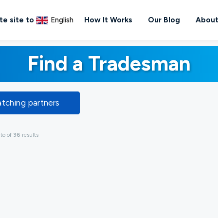
te site to
English
How It Works
Our Blog
About
Find a Tradesman
atching partners
g
to
of
36
results