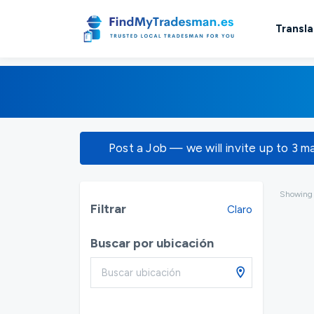
Transla
Post a Job — we will invite up to 3 m
Showin
Filtrar
Claro
Buscar por ubicación