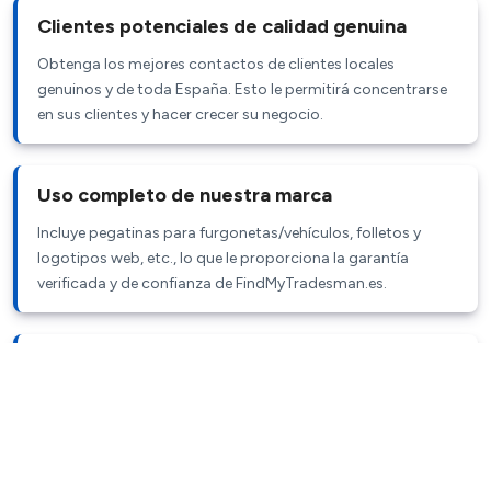
Clientes potenciales de calidad genuina
Obtenga los mejores contactos de clientes locales
genuinos y de toda España. Esto le permitirá concentrarse
en sus clientes y hacer crecer su negocio.
Uso completo de nuestra marca
Incluye pegatinas para furgonetas/vehículos, folletos y
logotipos web, etc., lo que le proporciona la garantía
verificada y de confianza de FindMyTradesman.es.
Y sí, estamos difundiendo la palabra para ti.
Publicidad radial regular y más planes de marketing online a
medida que crecemos para traerte más y más clientes
potenciales. Y sí, todo ese marketing está incluido en tu
membresía.