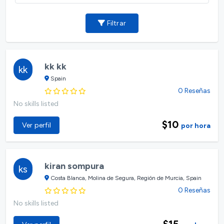
Filtrar
kk kk
kk
Spain
0 Reseñas
No skills listed
$10
Ver perfil
por hora
kiran sompura
ks
Costa Blanca, Molina de Segura, Región de Murcia, Spain
0 Reseñas
No skills listed
$15