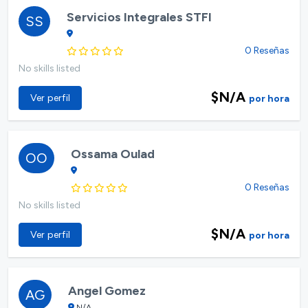
Servicios Integrales STFI
SS
0 Reseñas
No skills listed
$N/A
Ver perfil
por hora
Ossama Oulad
OO
0 Reseñas
No skills listed
$N/A
Ver perfil
por hora
Angel Gomez
AG
N/A