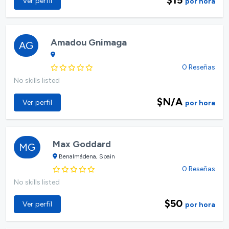
Ver perfil
por hora
Amadou Gnimaga
AG
0 Reseñas
No skills listed
$N/A
Ver perfil
por hora
Max Goddard
MG
Benalmádena, Spain
0 Reseñas
No skills listed
$50
Ver perfil
por hora