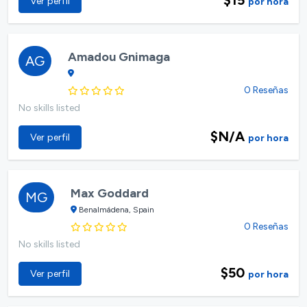
Ver perfil
por hora
Amadou Gnimaga
AG
0 Reseñas
No skills listed
$N/A
Ver perfil
por hora
Max Goddard
MG
Benalmádena, Spain
0 Reseñas
No skills listed
$50
Ver perfil
por hora