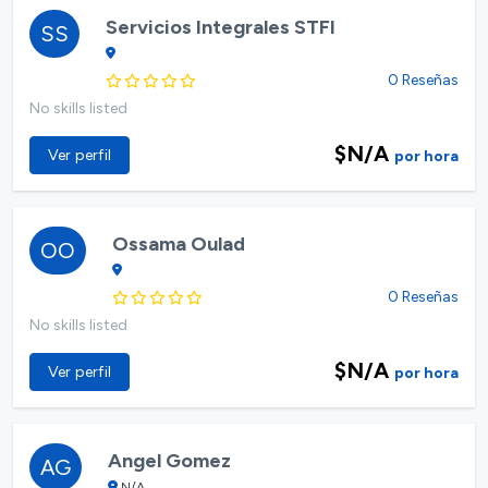
Servicios Integrales STFI
SS
0 Reseñas
No skills listed
$N/A
Ver perfil
por hora
Ossama Oulad
OO
0 Reseñas
No skills listed
$N/A
Ver perfil
por hora
Angel Gomez
AG
N/A