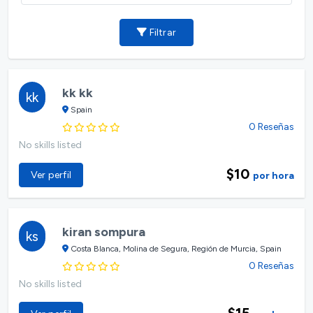
Filtrar
kk kk
kk
Spain
0 Reseñas
No skills listed
$10
Ver perfil
por hora
kiran sompura
ks
Costa Blanca, Molina de Segura, Región de Murcia, Spain
0 Reseñas
No skills listed
$15