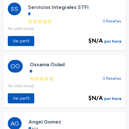
Servicios Integrales STFI
SS
0 Reseñas
No skills listed
$N/A
Ver perfil
por hora
Ossama Oulad
OO
0 Reseñas
No skills listed
$N/A
Ver perfil
por hora
Angel Gomez
AG
N/A