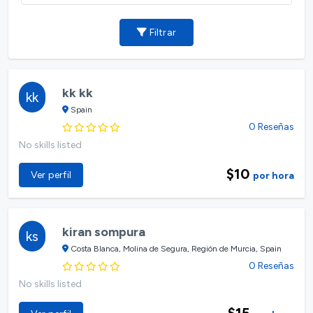
Filtrar
kk kk
kk
Spain
0 Reseñas
No skills listed
$10
Ver perfil
por hora
kiran sompura
ks
Costa Blanca, Molina de Segura, Región de Murcia, Spain
0 Reseñas
No skills listed
$15