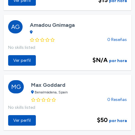
Ver perfil
por hora
Amadou Gnimaga
AG
0 Reseñas
No skills listed
$N/A
Ver perfil
por hora
Max Goddard
MG
Benalmádena, Spain
0 Reseñas
No skills listed
$50
Ver perfil
por hora