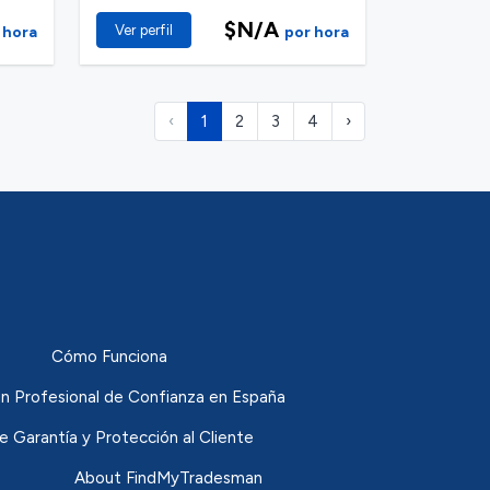
$N/A
Ver perfil
 hora
por hora
‹
1
2
3
4
›
Cómo Funciona
n Profesional de Confianza en España
de Garantía y Protección al Cliente
About FindMyTradesman