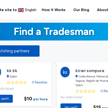
te site to
English
How It Works
Our Blog
About
Find a Tradesman
atching partners
kk kk
kiran sompura
ks
Spain
Costa Blanca, Molina d
Segura, Región de Murcia
0 Reseñas
Spain
lls listed
0 Re
No skills listed
$10
 perfil
por hora
$15
Ver perfil
por