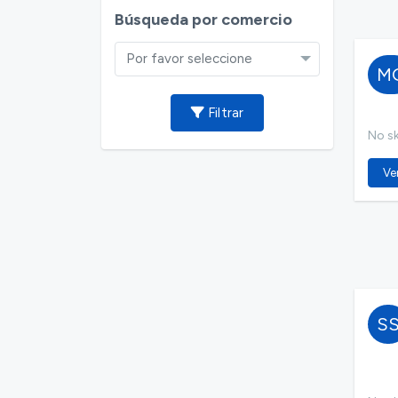
Búsqueda por comercio
Por favor seleccione
M
Filtrar
No ski
Ver
S