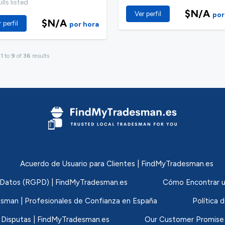
lls listed
$N/A
Ver perfil
por
$N/A
 perfil
por hora
g
1
to
9
of
36
results
Acuerdo de Usuario para Clientes | FindMyTradesman.es
de Datos (RGPD) | FindMyTradesman.es
Cómo Encontrar u
sman | Profesionales de Confianza en España
Política 
 Disputas | FindMyTradesman.es
Our Customer Promise