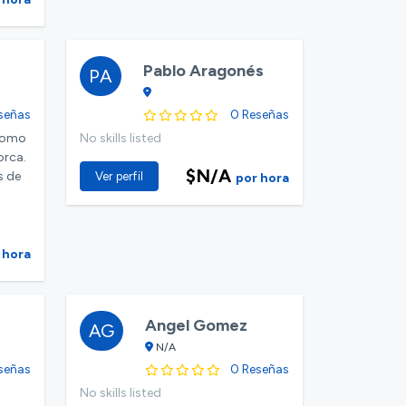
Pablo Aragonés
PA
señas
0 Reseñas
nomo
No skills listed
orca.
$N/A
s de
Ver perfil
por hora
 hora
d
Angel Gomez
AG
N/A
señas
0 Reseñas
No skills listed