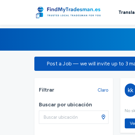
Transla
Post a Job — we will invite up to 3 m
Filtrar
kk
Claro
Buscar por ubicación
No ski
Ver