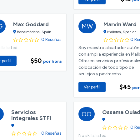
Max Goddard
Marvin Ward
G
MW
Benalmádena, Spain
Mallorca, Spanien
0 Reseñas
0 Re
lls listed
Soy maestro alicatador autó
con amplia experiencia en Mall
$50
Ofrezco servicios profesionale
 perfil
por hora
colocación de todo tipo de
azulejos y pavimento...
$45
Ver perfil
por
Servicios
Ossama Oula
S
OO
Integrales STFI
0 Re
0 Reseñas
No skills listed