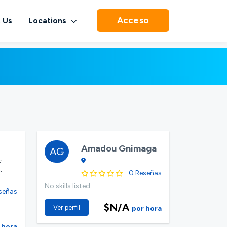
Acceso
 Us
Locations
Amadou Gnimaga
AG
e
,
0 Reseñas
No skills listed
señas
$N/A
Ver perfil
por hora
 hora