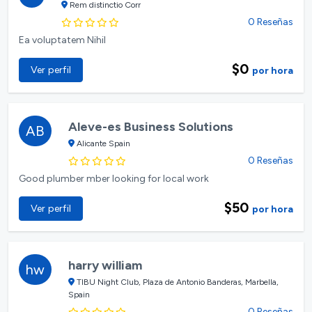
Rem distinctio Corr
0 Reseñas
Ea voluptatem Nihil
$0
Ver perfil
por hora
Aleve-es Business Solutions
AB
Alicante Spain
0 Reseñas
Good plumber mber looking for local work
$50
Ver perfil
por hora
harry william
hw
TIBU Night Club, Plaza de Antonio Banderas, Marbella,
Spain
0 Reseñas