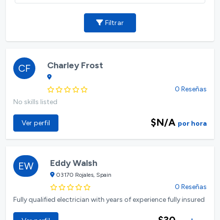
Filtrar
Charley Frost
CF
0 Reseñas
No skills listed
$N/A
Ver perfil
por hora
Eddy Walsh
EW
03170 Rojales, Spain
0 Reseñas
Fully qualified electrician with years of experience fully insured
$30