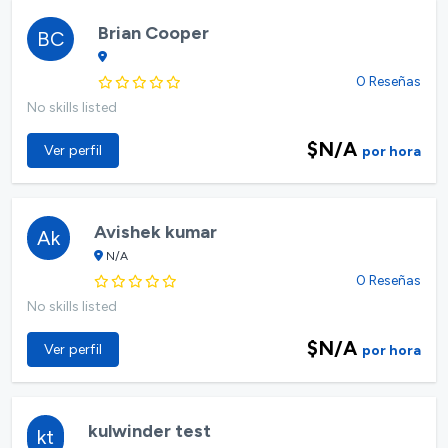
Brian Cooper
BC
0 Reseñas
No skills listed
$N/A
Ver perfil
por hora
Avishek kumar
Ak
N/A
0 Reseñas
No skills listed
$N/A
Ver perfil
por hora
kulwinder test
kt