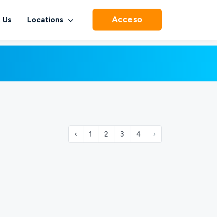
Acceso
 Us
Locations
‹
1
2
3
4
›