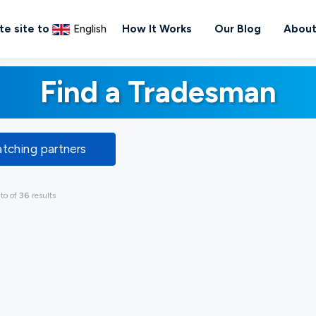
te site to
English
How It Works
Our Blog
About
Find a Tradesman
atching partners
g
to
of
36
results