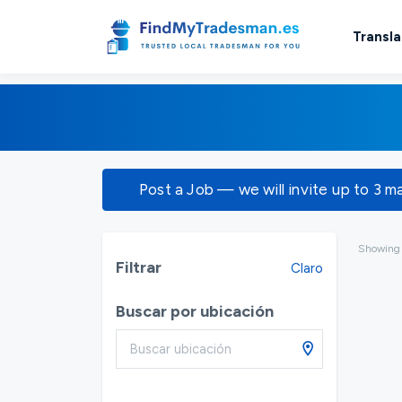
Transla
Post a Job — we will invite up to 3 m
Showin
Filtrar
Claro
Buscar por ubicación