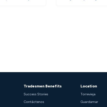
Tradesmen Benefits
Location
Success Stories
Torrevieja
Contáctenos
Guardamar