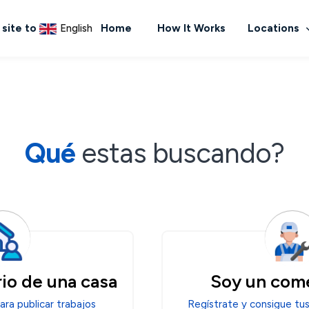
 site to
English
Home
How It Works
Locations
Qué
estas buscando?
io de una casa
Soy un com
ara publicar trabajos
Regístrate y consigue tus