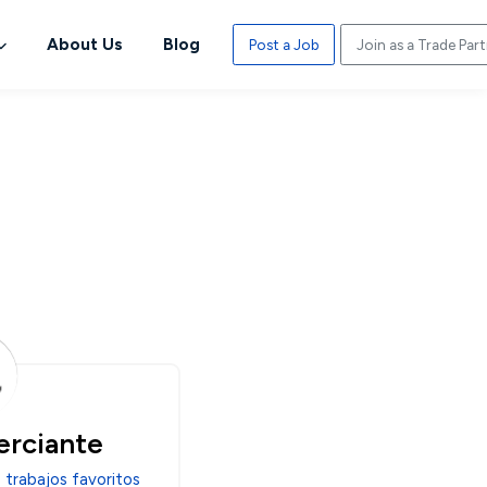
About Us
Blog
Post a Job
Join as a Trade Par
erciante
 trabajos favoritos