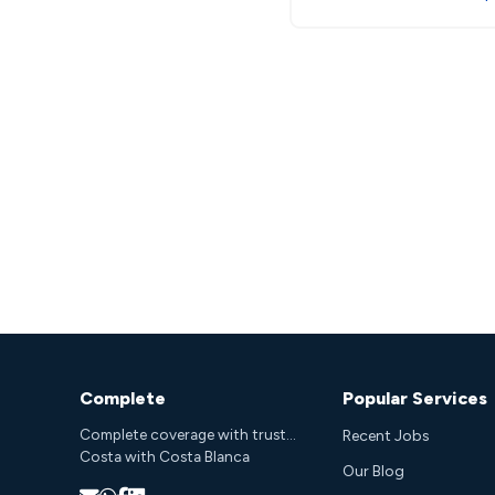
Complete
Popular Services
Complete coverage with trust...
Recent Jobs
Costa with Costa Blanca
Our Blog