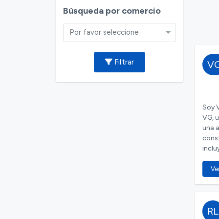
Búsqueda por comercio
Por favor seleccione
Filtrar
V
Soy V
VG, u
una a
const
inclu
Ver
RL