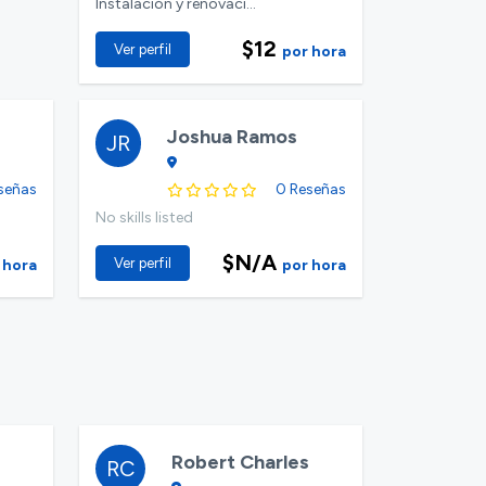
Instalación y renovaci...
$12
Ver perfil
por hora
Joshua Ramos
JR
señas
0 Reseñas
No skills listed
$N/A
Ver perfil
 hora
por hora
Robert Charles
RC