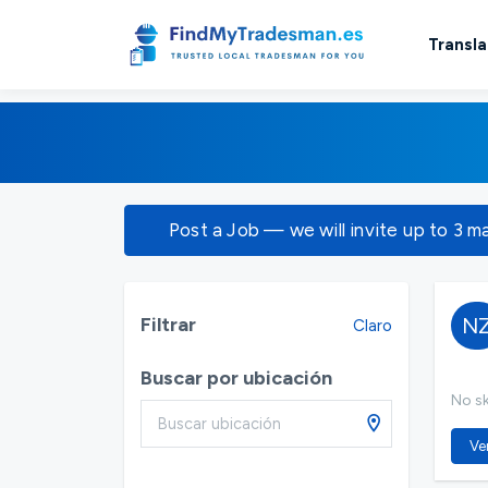
Transla
Post a Job — we will invite up to 3 m
Filtrar
N
Claro
Buscar por ubicación
No ski
Ver