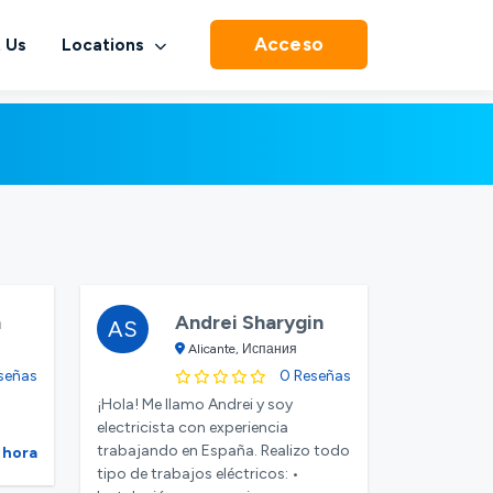
Acceso
 Us
Locations
h
Andrei Sharygin
AS
Alicante, Испания
señas
0 Reseñas
¡Hola! Me llamo Andrei y soy
electricista con experiencia
trabajando en España. Realizo todo
 hora
tipo de trabajos eléctricos: •