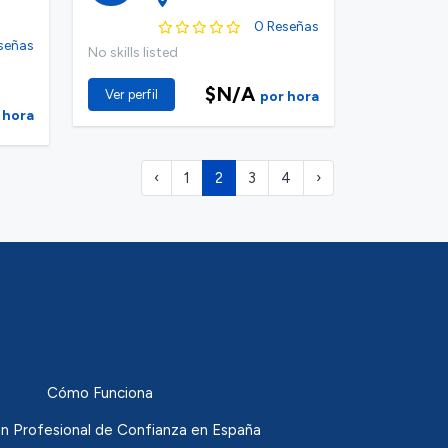
0 Reseñas
señas
No skills listed
$N/A
Ver perfil
por hora
 hora
‹
1
2
3
4
›
Cómo Funciona
n Profesional de Confianza en España