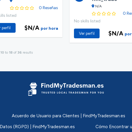
N/A
0 Reseñas
0 Re
lls listed
No skills listed
$N/A
 perfil
por hora
$N/A
Ver perfil
por
g
10
to
18
of
36
results
Acuerdo de Usuario para Clientes | FindMyTradesman.es
de Datos (RGPD) | FindMyTradesman.es
Cómo Encontrar u