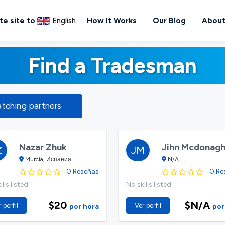
te site to
English
How It Works
Our Blog
About
Find a Tradesman
atching partners
Nazar Zhuk
Jihn Mcdonag
Z
JM
Murcia, Испания
N/A
0 Reseñas
0 Re
lls listed
No skills listed
$20
$N/A
 perfil
Ver perfil
por hora
por