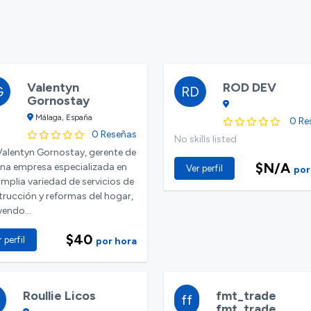
Valentyn
ROD DEV
G
RD
Gornostay
Málaga, España
0 Re
0 Reseñas
No skills listed
alentyn Gornostay, gerente de
$N/A
na empresa especializada en
Ver perfil
por
mplia variedad de servicios de
rucción y reformas del hogar,
yendo...
$40
 perfil
por hora
Roullie Licos
fmt_trade
ff
fmt_trade