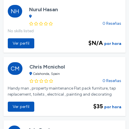
Nurul Hasan
NH
0 Reseñas
No skills listed
$N/A
Ver perfil
por hora
Chris Mcnichol
CM
Calahonda, Spain
0 Reseñas
Handy man , property maintenance Flat pack furniture, tap
replacement, toilets , electrical , painting and decorating
$35
Ver perfil
por hora