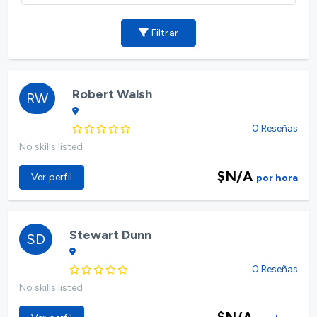
Filtrar
Robert Walsh
RW
0 Reseñas
No skills listed
$N/A
Ver perfil
por hora
Stewart Dunn
SD
0 Reseñas
No skills listed
$N/A