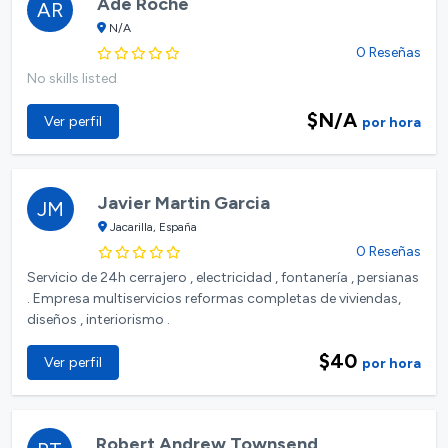
Ade Roche
AR
N/A
0 Reseñas
No skills listed
$N/A
Ver perfil
por hora
Javier Martin Garcia
JM
Jacarilla, España
0 Reseñas
Servicio de 24h cerrajero , electricidad , fontanería , persianas
. Empresa multiservicios reformas completas de viviendas,
diseños , interiorismo .
$40
Ver perfil
por hora
Robert Andrew Townsend