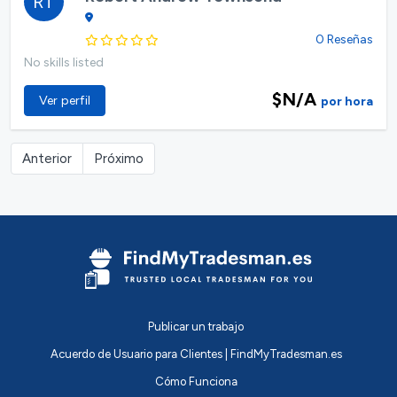
RT
0 Reseñas
No skills listed
$N/A
Ver perfil
por hora
Anterior
Próximo
Publicar un trabajo
Acuerdo de Usuario para Clientes | FindMyTradesman.es
Cómo Funciona