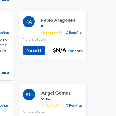
Pablo Aragonés
PA
señas
0 Reseñas
nomo
No skills listed
orca.
$N/A
s de
Ver perfil
por hora
 hora
d
Angel Gomez
AG
N/A
señas
0 Reseñas
No skills listed