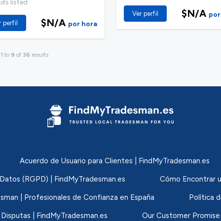
lls listed
$N/A
Ver perfil
por
$N/A
 perfil
por hora
g
1
to
9
of
36
results
Acuerdo de Usuario para Clientes | FindMyTradesman.es
de Datos (RGPD) | FindMyTradesman.es
Cómo Encontrar u
sman | Profesionales de Confianza en España
Política 
 Disputas | FindMyTradesman.es
Our Customer Promise