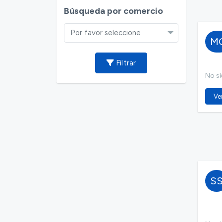
Búsqueda por comercio
Por favor seleccione
M
Filtrar
No ski
Ver
S