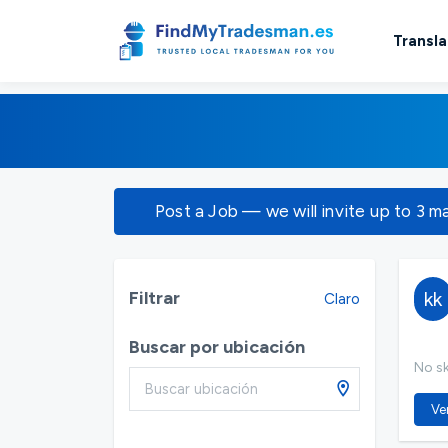
Transla
Post a Job — we will invite up to 3 m
Filtrar
kk
Claro
Buscar por ubicación
No ski
Ver