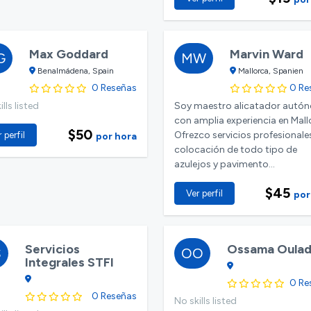
Max Goddard
Marvin Ward
G
MW
Benalmádena, Spain
Mallorca, Spanien
0 Reseñas
0 Re
lls listed
Soy maestro alicatador autó
con amplia experiencia en Mall
$50
Ofrezco servicios profesionale
 perfil
por hora
colocación de todo tipo de
azulejos y pavimento...
$45
Ver perfil
por
Servicios
Ossama Oula
S
OO
Integrales STFI
0 Re
0 Reseñas
No skills listed