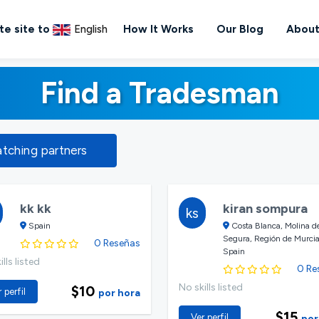
te site to
English
How It Works
Our Blog
About
Find a Tradesman
atching partners
kk kk
kiran sompura
ks
Spain
Costa Blanca, Molina d
Segura, Región de Murcia
0 Reseñas
Spain
lls listed
0 Re
No skills listed
$10
 perfil
por hora
$15
Ver perfil
por