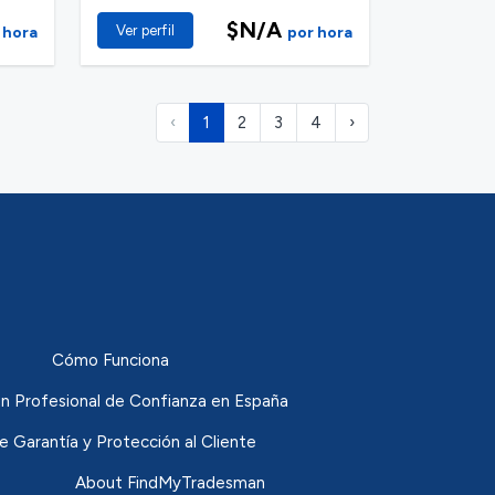
$N/A
Ver perfil
 hora
por hora
‹
1
2
3
4
›
Cómo Funciona
n Profesional de Confianza en España
de Garantía y Protección al Cliente
About FindMyTradesman