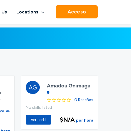
Acceso
 Us
Locations
Amadou Gnimaga
AG
e
,
0 Reseñas
No skills listed
señas
$N/A
Ver perfil
por hora
 hora