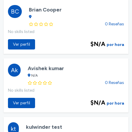
Brian Cooper
BC
0 Reseñas
No skills listed
$N/A
Ver perfil
por hora
Avishek kumar
Ak
N/A
0 Reseñas
No skills listed
$N/A
Ver perfil
por hora
kulwinder test
kt