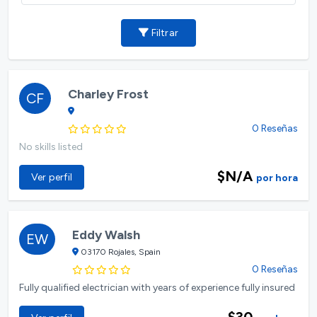
Filtrar
Charley Frost
CF
0 Reseñas
No skills listed
$N/A
Ver perfil
por hora
Eddy Walsh
EW
03170 Rojales, Spain
0 Reseñas
Fully qualified electrician with years of experience fully insured
$30