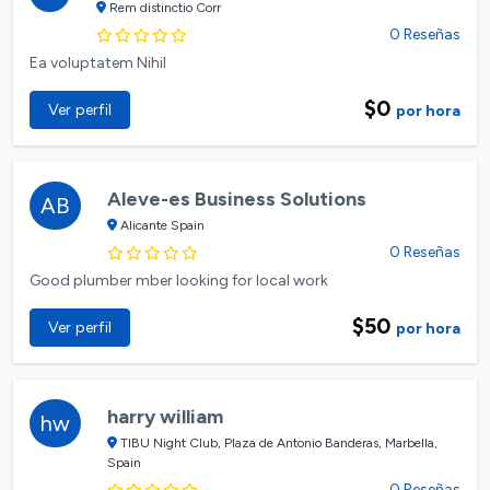
Rem distinctio Corr
0 Reseñas
Ea voluptatem Nihil
$0
Ver perfil
por hora
Aleve-es Business Solutions
AB
Alicante Spain
0 Reseñas
Good plumber mber looking for local work
$50
Ver perfil
por hora
harry william
hw
TIBU Night Club, Plaza de Antonio Banderas, Marbella,
Spain
0 Reseñas