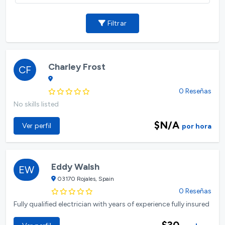
Filtrar
Charley Frost
CF
0 Reseñas
No skills listed
$N/A
Ver perfil
por hora
Eddy Walsh
EW
03170 Rojales, Spain
0 Reseñas
Fully qualified electrician with years of experience fully insured
$30