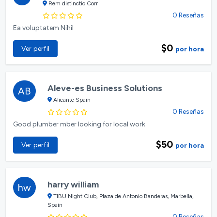
Rem distinctio Corr
0 Reseñas
Ea voluptatem Nihil
$0
Ver perfil
por hora
Aleve-es Business Solutions
AB
Alicante Spain
0 Reseñas
Good plumber mber looking for local work
$50
Ver perfil
por hora
harry william
hw
TIBU Night Club, Plaza de Antonio Banderas, Marbella,
Spain
0 Reseñas