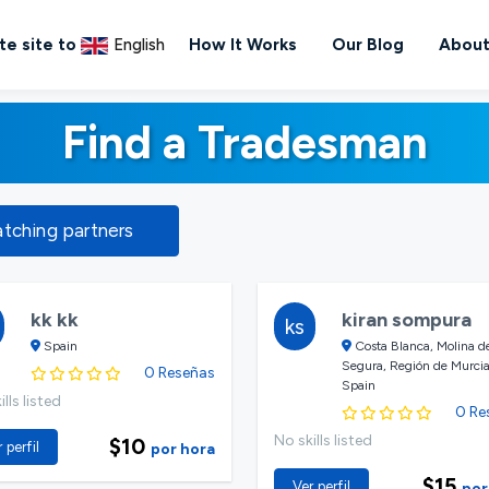
te site to
English
How It Works
Our Blog
About
Find a Tradesman
atching partners
kk kk
kiran sompura
ks
Spain
Costa Blanca, Molina d
Segura, Región de Murcia
0 Reseñas
Spain
lls listed
0 Re
No skills listed
$10
 perfil
por hora
$15
Ver perfil
por