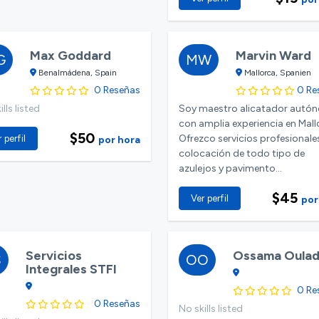
Max Goddard
Marvin Ward
G
MW
Benalmádena, Spain
Mallorca, Spanien
0 Reseñas
0 Re
lls listed
Soy maestro alicatador autó
con amplia experiencia en Mall
$50
Ofrezco servicios profesionale
 perfil
por hora
colocación de todo tipo de
azulejos y pavimento...
$45
Ver perfil
por
Servicios
Ossama Oula
S
OO
Integrales STFI
0 Re
0 Reseñas
No skills listed