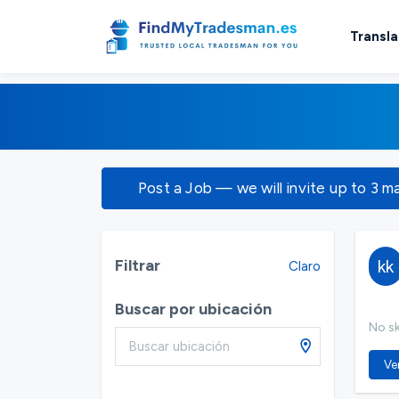
Transla
Post a Job — we will invite up to 3 m
Filtrar
kk
Claro
Buscar por ubicación
No ski
Ver