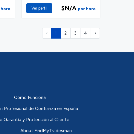
$N/A
Ver perfil
 hora
por hora
‹
1
2
3
4
›
Cómo Funciona
n Profesional de Confianza en España
de Garantía y Protección al Cliente
About FindMyTradesman