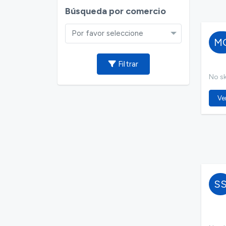
Búsqueda por comercio
Por favor seleccione
M
Filtrar
No ski
Ver
S