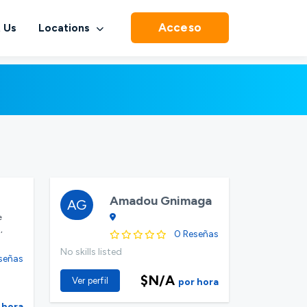
Acceso
 Us
Locations
Amadou Gnimaga
AG
e
,
0 Reseñas
No skills listed
señas
$N/A
Ver perfil
por hora
 hora