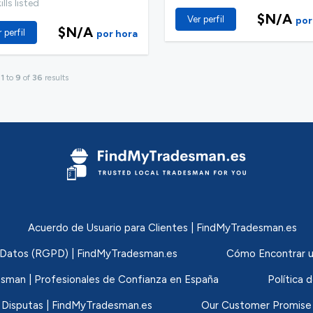
lls listed
$N/A
Ver perfil
por
$N/A
 perfil
por hora
g
1
to
9
of
36
results
Acuerdo de Usuario para Clientes | FindMyTradesman.es
de Datos (RGPD) | FindMyTradesman.es
Cómo Encontrar u
sman | Profesionales de Confianza en España
Política 
 Disputas | FindMyTradesman.es
Our Customer Promise