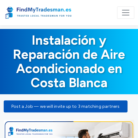
Instalación y
Reparación de Aire
Acondicionado en
Costa Blanca
Post a Job — we will invite up to 3 matching partners